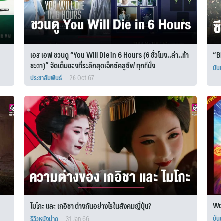
เอส เอฟ ชวนดู “You Will Die in 6 Hours (6 ชั่วโมง..ล่า..ท้า
“Bl
ชะตา)” จัดเต็มของที่ระลึกสุดเอ็กซ์คลูซีฟ ทุกที่นั่ง
บัน
ประชาสัมพันธ์
26 Oct 67
Wo
ไมโกะ และ เกอิชา ต่างกันอย่างไรในสังคมญี่ปุ่น?
บัน
รีวิวหนังน่าดู
31 Jan 66