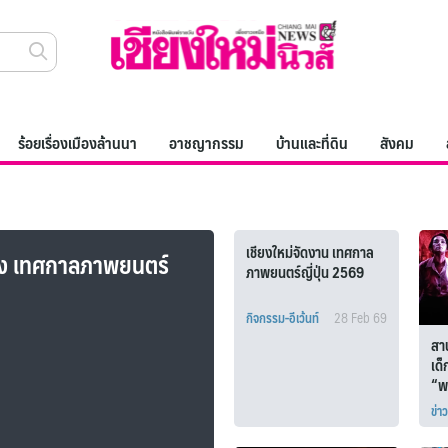
ร้อยเรื่องเมืองล้านนา
อาชญากรรม
บ้านและที่ดิน
สังคม
เชียงใหม่จัดงาน เทศกาล
นัง เทศกาลภาพยนตร์
ภาพยนตร์ญี่ปุ่น 2569
กิจกรรม-อีเว้นท์
28 Feb 69
สา
เด็
“พ
ข่าว