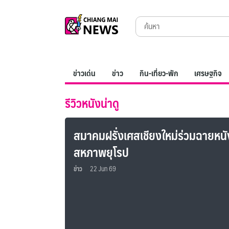
Skip
Search
to
for:
content
ข่าวเด่น
ข่าว
กิน-เที่ยว-พัก
เศรษฐกิจ
รีวิวหนังน่าดู
สมาคมฝรั่งเศสเชียงใหม่ร่วมฉายห
สหภาพยุโรป
ข่าว
22 Jun 69