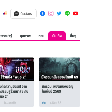
ติดต่อเรา
สาระน่ารู้
สุขภาพ
หวย
บันเทิง
อื่นๆ
นต่อความวิปริต! จาก
มัดรวม! หนังสยองขวัญ
กมัธยมสู่รั้วมหาลัย กับ
ไทยในปี 2569
นอ 2”
14 Jan 69
ข่าว
4 Dec 68