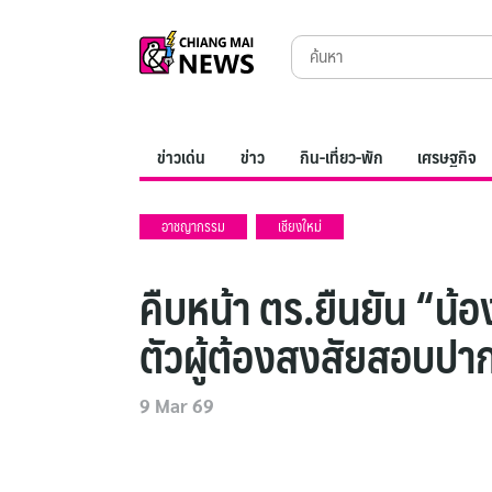
Skip
Search
to
for:
content
ข่าวเด่น
ข่าว
กิน-เที่ยว-พัก
เศรษฐกิจ
อาชญากรรม
เชียงใหม่
คืบหน้า ตร.ยืนยัน “น
ตัวผู้ต้องสงสัยสอบปา
9 Mar 69