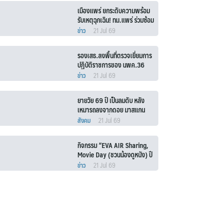
เมืองแพร่ ยกระดับความพร้อม
รับเหตุฉุกเฉิน! ทม.แพร่ ร่วมซ้อม
แผนเต็มรูปแบบ
ข่าว
21 Jul 69
รองเสธ.ลงพื้นที่ตรวจเยี่ยมการ
ปฏิบัติราชการของ นพค.36
ข่าว
21 Jul 69
ยายวัย 69 ปี เป็นลมดับ หลัง
เหมารถลงจากดอย มาสแกน
ใบหน้ารับสิทธิ์ “บัตรคนจน”
สังคม
21 Jul 69
ญาติเผยปกติยายเป็นคนแข็ง
แรง
กิจกรรม “EVA AIR Sharing,
Movie Day (ชวนน้องดูหนัง) ปี
ที่ 2”
ข่าว
21 Jul 69