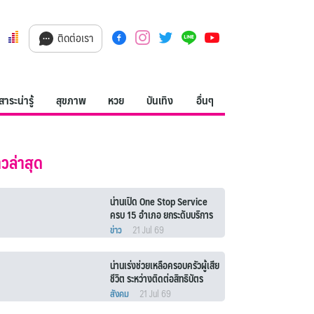
ติดต่อเรา
สาระน่ารู้
สุขภาพ
หวย
บันเทิง
อื่นๆ
าวล่าสุด
น่านเปิด One Stop Service
ครบ 15 อำเภอ ยกระดับบริการ
บัตรสวัสดิการแห่งรัฐ
ข่าว
21 Jul 69
น่านเร่งช่วยเหลือครอบครัวผู้เสีย
ชีวิต ระหว่างติดต่อสิทธิบัตร
สวัสดิการฯ
สังคม
21 Jul 69