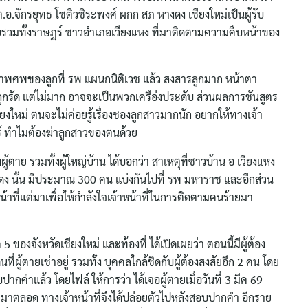
.อ.จักรยุทธ โชติวชิระพงศ์ ผกก สภ หางดง เชียงใหม่เป็นผู้รับ
รวมทั้งราษฏร์ ชาวอำเภอเวียงแหง ที่มาติดตามความคืบหน้าของ
สภาพศพของลูกที่ รพ แผนกนิติเวช แล้ว สงสารลูกมาก หน้าตา
กรัด แต่ไม่มาก อาจจะเป็นพวกเครือ่งประดับ ส่วนผลการชันสูตร
งใหม่ ตนจะไม่ค่อยรู้เรื่องชองลูกสาวมากนัก อยากให้ทางเจ้า
ู้ ทำไมต้องฆ่าลูกสาวของตนด้วย
ตาย รวมทั้งผู้ใหญ่บ้าน ได้บอกว่า สาเหตุที่ชาวบ้าน อ เวียงแหง
ดง นั้น มีประมาณ 300 คน แบ่งกันไปที่ รพ มหาราช และอีกส่วน
หน้าที่แต่มาเพื่อให้กำลังใจเจ้าหน้าที่ในการติดตามคนร้ายมา
Search
for:
5 ของจังหวัดเชียงใหม่ และท้องที่ ได้เปิดเผยว่า ตอนนี้มีผู้ต้อง
ที่ผู้ตายเช่าอยู่ รวมทั้ง บุคคลใกล้ชิดกับผู้ต้องสงสัยอีก 2 คน โดย
ปากคำแล้ว โดยไฟล์ ให้การว่า ได้เจอผู้ตายเมื่อวันที่ 3 มีค 69
ลน์ มาตลอด ทางเจ้าหน้าที่จึงได้ปล่อยตัวไปหลังสอบปากคำ อีกราย