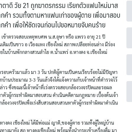
าตาดี วัย 21 ถูกฆาตรกรรม เรียกตัวแฟนใหม่มาส
บปากคำ รวมทั้งตามหาแฟนเก่าของผู้ตาย เพื่อมาสอบ
ากคำ เพื่อให้ชัดเจนก่อนไปขอหมายจับคนร้าย
งดง เข้าตรวจสอบเหตุพบศพ น.ส.อุษา หรือ แพรว อายุ 21 ปี
นเดิมเป็นชาว อ เวียงแหง เชียงใหม่ สภาพเปลือยท่อนล่าง มีร่อง
ภายในบ้านพักกลางสวนลำไย ต.น้ำแพร่ อ.หางดง จ.เชียงใหม่
ครอบครัวมาแล้ว มา 3 วัน ปกติผู้ตานเป็นคนเรียบร้อยไม่มีปัญหา
กบ้านประมาณ 3-3 วันแล้วจึงได้แจ้งความกับเจ้าหน้าที่ตำรวจไว้
กล่าว ซึ่งขณะนี้เจ้าหน้าที่เร่งตรวจสอบกล้องวงจรปิดและรอผล
หาตัวผู้กระทำผิดมาสอบสวน ดำเนินคดีตามกฎหมาย เบื้องต้นเจ้า
้องวงจรปิดเพื่อเร่งสืบสวนสอบสวนหาตัวผู้กระทำผิดมาดำเนิน
 หางดง เชียงใหม่ ได้มีพ่อแม่ ญาติ,ของผู้ตาย รวมทั้งผู้ใหญ่บ้าน
ทางมายัง สภ หางดงเชียงใหม่ พร้อมทั้งนำกระเช้าเครื่องดื่ม มา