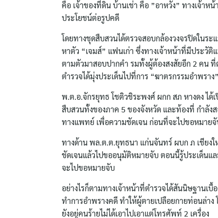
คือ เจ้าของที่ดิน บ้านเช่า คือ ”อาหวัง” ทางเจ้าหน้
ประโยชน์ต่อรูปคดี
โดยทางชุดสืบสวนได้ตรวจสอบกล้องวงจรปิดในระแวกใ
หาตัว “เจมส์” แฟนเก่า ซึ่งทางเจ้าหน้าที่มีประวัต
ตามตัวมาสอบปากคำ รมทั้งผู้ต้องสงสัยอีก 2 คน ที่ต้
ตำรวจได้มุ่งประเด็นไปที่การ “ฆาตรกรรมอำพราง
พ.ต.อ.จักรยุทธ โชติวชิระพงศ์ ผกก สภ หางดง ได้เ
สืบสวนทั้งของภาค 5 ของจังหวัด และท้องที่ กำ
ทางแพทย์ เพื่อความชัดเจน ก่อนที่จะไปขอหมายจับ ผ
ทางด้าน พล.ต.ต.ยุทธนา แก่นจันทร์ ผบก ภ เชียง
ชัดเจนแล้วไปขออนุมัติหมายจับ ตอนนี้รู้ประเด็น
จะไปขอหมายจับ
อย่างไรก็ตามทางเจ้าหน้าที่ตำรวจได้สันนิษฐานเบื้
ทำการอำพรางคดี ทำให้ผู้ตายเปลือยกายท่อนล่าง โดย
ยังอยู่คนร้ายไม่ได้เอาไปเอาแต่โทรศัพท์ 2 เครื่อง