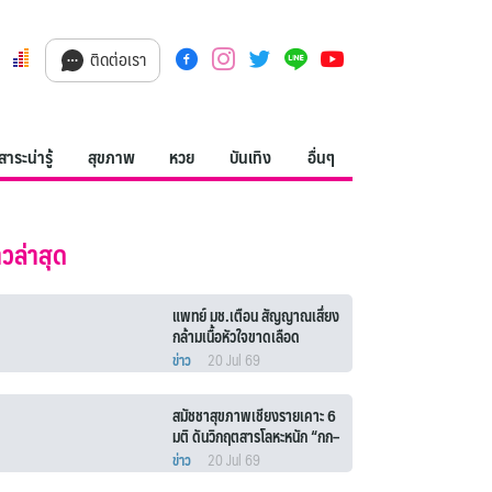
ติดต่อเรา
สาระน่ารู้
สุขภาพ
หวย
บันเทิง
อื่นๆ
าวล่าสุด
แพทย์ มช.เตือน สัญญาณเสึ่ยง
กล้ามเนื้อหัวใจขาดเลือด
เฉียบพลัน
ข่าว
20 Jul 69
สมัชชาสุขภาพเชียงรายเคาะ 6
มติ ดันวิกฤตสารโลหะหนัก “กก–
สาย–รวก–โขง” เป็นวาระแห่ง
ข่าว
20 Jul 69
ชาติ