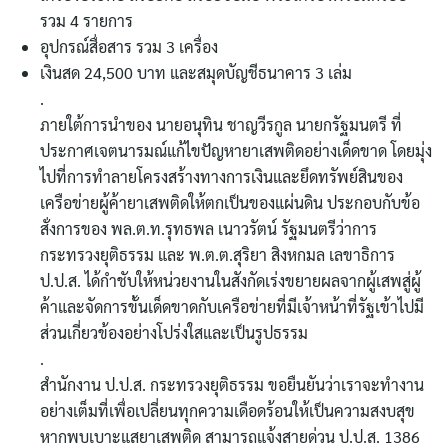
รวม 4 รายการ
อุปกรณ์สื่อสาร รวม 3 เครื่อง
เงินสด 24,500 บาท และสมุดบัญชีธนาคาร 3 เล่ม
.
ภายใต้การนำของ นายอนุทิน ชาญวีรกูล นายกรัฐมนตรี ที่
ประกาศเจตนารมณ์แก้ไขปัญหายาเสพติดอย่างเด็ดขาด โดยมุ่ง
ไปที่การทำลายโครงสร้างทางการเงินและยึดทรัพย์สินของ
Search
เครือข่ายผู้ค้ายาเสพติดให้ตกเป็นของแผ่นดิน ประกอบกับข้อ
for:
สั่งการของ พล.ต.ท.รุทธพล เนาวรัตน์ รัฐมนตรีว่าการ
กระทรวงยุติธรรม และ พ.ต.ต.สุริยา สิงหกมล เลขาธิการ
ป.ป.ส. ได้กำชับให้หน่วยงานในสังกัดเร่งขยายผลจากผู้เสพสู่ผู้
ค้าและจัดการขั้นเด็ดขาดกับเครือข่ายที่มีเจ้าหน้าที่รัฐเข้าไปมี
ส่วนเกี่ยวข้องอย่างโปร่งใสและเป็นรูปธรรม
.
สำนักงาน ป.ป.ส. กระทรวงยุติธรรม ขอยืนยันว่าเราจะทำงาน
อย่างเต็มที่เพื่อเปลี่ยนทุกความเดือดร้อนให้เป็นความสงบสุข
หากพบเบาะแสยาเสพติด สามารถแจ้งสายด่วน ป.ป.ส. 1386