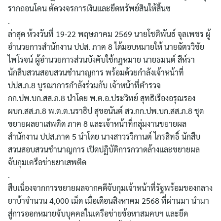
รากถอนโคน ตัดวงจรการเงินและยึดทรัพย์สินให้สิ้นซ
.
ล่าสุด ห้วงวันที่ 19-22 พฤษภาคม 2569 นายโชติพันธ์ จุลเพชร ผู้
อำนวยการสำนักงาน ปปส. ภาค 8 ได้มอบหมายให้ นายฉัตรวิชัย
ไพโรจน์ ผู้อำนวยการส่วนบังคับใช้กฎหมาย นายธมนต์ สีห์รา
นักสืบสวนสอบสวนชำนาญการ พร้อมด้วยกำลังเจ้าหน้าที่
ปปส.ภ.8 บูรณาการกำลังร่วมกับ เจ้าหน้าที่ตำรวจ
กก.ปพ.บก.สส.ภ.8 นำโดย พ.ต.อ.ประวิทย์ สุทธิเรืองอรุณรอง
ผบก.สส.ภ.8 พ.ต.ต.นราธิป สุขอนันต์ สว.กก.ปพ.บก.สส.ภ.8 ชุด
ขยายผลยาเสพติด ภาค 8 และเจ้าหน้าที่กลุ่มงานขยายผล
สำนักงาน ปปส.ภาค 5 นำโดย นางสาวรวีกานต์ ไกรสิทธิ์ นักสืบ
สวนสอบสวนชำนาญการ เปิดปฏิบัติการกวาดล้างและขยายผล
จับกุมเครือข่ายยาเสพติด
.
สืบเนื่องจากการขยายผลจากคดีจับกุมเจ้าหน้าที่รัฐพร้อมของกลาง
ยาบ้าจำนวน 4,000 เม็ด เมื่อเดือนสิงหาคม 2568 ที่ผ่านมา นำมา
สู่การออกหมายจับบุคคลในเครือข่ายข้อหาสมคบฯ และยึด