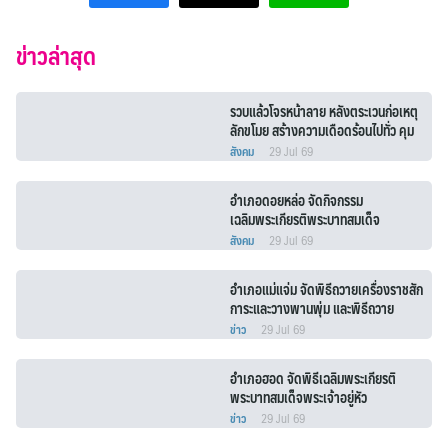
ข่าวล่าสุด
รวบแล้วโจรหน้าลาย หลังตระเวนก่อเหตุ
ลักขโมย สร้างความเดือดร้อนไปทั่ว คุม
ตัวดำเนินคดี สร้างความอุ่นใจให้
สังคม
29 Jul 69
ประชาชน
อำเภอดอยหล่อ จัดกิจกรรม
เฉลิมพระเกียรติพระบาทสมเด็จ
พระเจ้าอยู่หัว
สังคม
29 Jul 69
อำเภอแม่แจ่ม จัดพิธีถวายเครื่องราชสัก
การะและวางพานพุ่ม และพิธีถวาย
พระพรชัยมงคล
ข่าว
29 Jul 69
อำเภอฮอด จัดพิธีเฉลิมพระเกียรติ
พระบาทสมเด็จพระเจ้าอยู่หัว
ข่าว
29 Jul 69