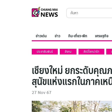
Skip
Search
to
for:
content
ข่าวเด่น
ข่าว
กิน-เที่ยว-พัก
เศรษฐกิจ
ประชาสัมพันธ์
สังคม
สัตว์โลกน่ารัก
เชียงใหม่ ยกระดับคุณภา
สุนัขแห่งแรกในภาคเห
27 Nov 67