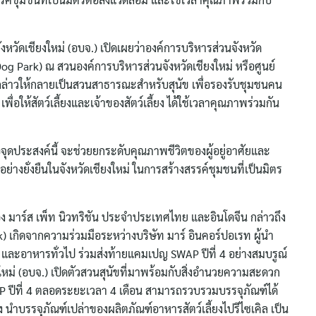
หวัดเชียงใหม่ (อบจ.) เปิดเผยว่าองค์การบริหารส่วนจังหวัด
Dog Park) ณ สวนองค์การบริหารส่วนจังหวัดเชียงใหม่ หรือศูนย์
ดังกล่าวให้กลายเป็นสวนสาธารณะสำหรับสุนัข เพื่อรองรับชุมชนคน
ม เพื่อให้สัตว์เลี้ยงและเจ้าของสัตว์เลี้ยง ได้ใช้เวลาคุณภาพร่วมกัน
จุดประสงค์นี้ จะช่วยยกระดับคุณภาพชีวิตของผู้อยู่อาศัยและ
่างยั่งยืนในจังหวัดเชียงใหม่ ในการสร้างสรรค์ชุมชนที่เป็นมิตร
อง มาร์ส เพ็ท นิวทริชัน ประจำประเทศไทย และอินโดจีน กล่าวถึง
 เกิดจากความร่วมมือระหว่างบริษัท มาร์ อินคอร์ปอเรท ผู้นำ
ม และอาหารทั่วไป ร่วมส่งท้ายแคมเปญ SWAP ปีที่ 4 อย่างสมบรูณ์
ใหม่ (อบจ.) เปิดตัวสวนสุนัขที่มาพร้อมกับสิ่งอำนวยความสะดวก
ร SWAP ปีที่ 4 ตลอดระยะเวลา 4 เดือน สามารถรวบรวมบรรจุภัณฑ์ได้
ี้ยง นำบรรจุภัณฑ์เปล่าของผลิตภัณฑ์อาหารสัตว์เลี้ยงไปรีไซเคิล เป็น