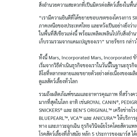
สิ่งอำนวยความสะดวกที่เป็นมิตรต่อสัตว์เลี้ยงในพื้นท
“เรามีความยินดีที่ได้ขยายขอบเขตของโครงการ SWAP 
ภาคเหนือของประเทศไทย และหวังเป็นอย่างยิ่งว่าเจ้า
ในพื้นที่สีเขียวแห่งนี้ พร้อมเพลิดเพลินไปกับสิ่งอ
เก็บรวมรวมจากแคมเปญของเรา” นายรัชกร กล่าวใน
ทั้งนี้ Mars, Incorporated Mars, Incorporated ขับ
เริ่มจากวิธีดำเนินธุรกิจของเราในวันนี้ในฐานะธุร
ลิโอที่หลากหลายและขยายตัวอย่างต่อเนื่องของผลิต
ดูแลสัตว์เลี้ยงทั่วโลก
รวมถึงผลิตภัณฑ์ขนมและอาหารคุณภาพ ที่สร้างความส
มากที่สุดในโลก อาทิ เช่นROYAL CANIN®, PEDI
SNICKERS® และ BEN’S ORIGINAL™ เครือข่ายโรงพ
BLUEPEARL™, VCA™ และ ANICURA™ ให้บริการดูแล
ทาง และภาวะฉุกเฉิน ธุรกิจวินิจฉัยโรคโดยสัตวแ
โรคสัตว์เลี้ยงที่ล้ำสมัย หลัก 5 ประการของมาร์ส