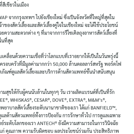
ี่สีเขียวในเมือง
จากกรุงเทพฯ ไปยังเชียงใหม่ ซึ่งเป็นจังหวัดที่ใหญ่ที่สุดใน
ของสัตว์เลี้ยงและสัตว์เลี้ยงคู่ใจในเชียงใหม่ จะได้ใช้ประโยชน์
ำนวยความสะดวกต่าง ๆ ที่มาจากการรีไซเคิลถุงอาหารสัตว์เลี้ยงที่
ที่สุด
เคลื่อนด้วยความเชื่อที่ว่าโลกแบบที่เราอยากให้เป็นในวันพรุ่งนี้
กิจครอบครัวที่มีมูลค่ามากกว่า 50,000 ล้านดอลลาร์สหรัฐ พอร์ตโฟ
ภัณฑ์ดูแลสัตว์เลี้ยงและบริการด้านสัตวแพทย์ชั้นนำสนับสนุน
ุขให้กับผู้คนนับล้านในทุกๆ วัน เราผลิตแบรนด์ที่เป็นที่รัก
GREE®, WHISKAS®, CESAR®, DOVE®, EXTRA®, M&M’s®,
ยาบาลสัตว์เลี้ยงระดับนานาชาติของเรา ได้แก่ BANFIELD™,
ด้านสัตวแพทย์ทั้งการป้องกัน การรักษาทั่วไป การดูแลเฉพาะ
พทย์ระดับโลกของเรา ANTECH® ยังมีความสามารถในการวินิจฉัย
 ได้แก่ คุณภาพ ความรับผิดชอบ ผลประโยชน์ร่วมกัน ประสิทธิภาพ