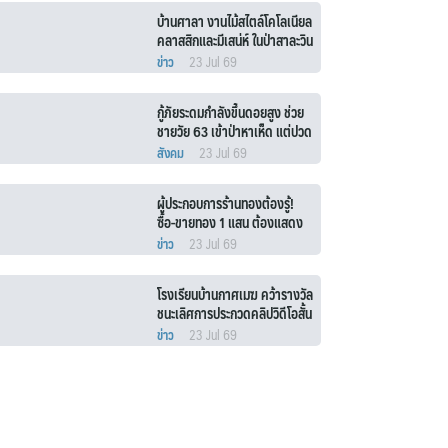
บ้านศาลา งานไม้สไตล์โคโลเนียล
คลาสสิกและมีเสน่ห์ ในป่าสาละวิน
ข่าว
23 Jul 69
กู้ภัยระดมกำลังขึ้นดอยสูง ช่วย
ชายวัย 63 เข้าป่าหาเห็ด แต่ปวด
ท้องรุนแรงลุกไม่ได้
สังคม
23 Jul 69
ผู้ประกอบการร้านทองต้องรู้!
ซื้อ-ขายทอง 1 แสน ต้องแสดง
ตน 2 ล้าน (เงินสด) ร้านต้อง
ข่าว
23 Jul 69
รายงาน ปปง.
โรงเรียนบ้านกาศเมฆ คว้ารางวัล
ชนะเลิศการประกวดคลิปวิดีโอสั้น
ความปลอดภัยสถานศึกษา
ข่าว
23 Jul 69