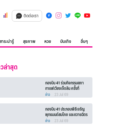
ติดต่อเรา
สาระน่ารู้
สุขภาพ
หวย
บันเทิง
อื่นๆ
าวล่าสุด
กองบิน 41 ร่วมกิจกรรมสภา
กาแฟเวียงเจ็ดลิน ครั้งที่
7/2569
ข่าว
23 Jul 69
กองบิน 41 ประกอบพิธีเจริญ
พุทธมนต์สมโภช และถวายฉัตร
พระอุปคุต
ข่าว
23 Jul 69