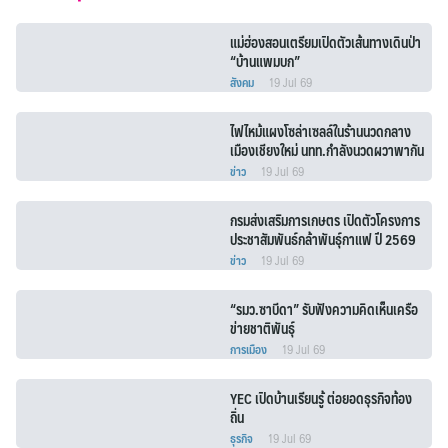
แม่ฮ่องสอนเตรียมเปิดตัวเส้นทางเดินป่า
“บ้านแพมบก”
สังคม
19 Jul 69
ไฟไหม้แผงโซล่าเซลล์ในร้านนวดกลาง
เมืองเชียงใหม่ นทท.กำลังนวดผวาพากัน
หนีออกจากร้าน
ข่าว
19 Jul 69
กรมส่งเสริมการเกษตร เปิดตัวโครงการ
ประชาสัมพันธ์กล้าพันธุ์กาแฟ ปี 2569
ข่าว
19 Jul 69
“รมว.ซาบีดา” รับฟังความคิดเห็นเครือ
ข่ายชาติพันธุ์
การเมือง
19 Jul 69
YEC เปิดบ้านเรียนรู้ ต่อยอดธุรกิจท้อง
ถิ่น
ธุรกิจ
19 Jul 69