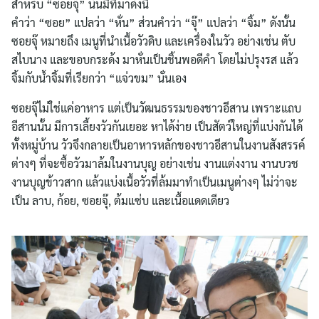
สำหรับ “ซอยจุ๊” นั้นมีที่มาดังนี้
คำว่า “ซอย” แปลว่า “หั่น” ส่วนคำว่า “จุ๊” แปลว่า “จิ้ม” ดังนั้น
ซอยจุ๊ หมายถึง เมนูที่นำเนื้อวัวดิบ และเครื่องในวัว อย่างเช่น ตับ
สไบนาง และขอบกระด้ง มาหั่นเป็นชิ้นพอดีคำ โดยไม่ปรุงรส แล้ว
จิ้มกับน้ำจิ้มที่เรียกว่า “แจ่วขม” นั่นเอง
ซอยจุ๊ไม่ใช่แค่อาหาร แต่เป็นวัฒนธรรมของชาวอีสาน เพราะแถบ
อีสานนั้น มีการเลี้ยงวัวกันเยอะ หาได้ง่าย เป็นสัตว์ใหญ่ที่แบ่งกันได้
ทั้งหมู่บ้าน วัวจึงกลายเป็นอาหารหลักของชาวอีสานในงานสังสรรค์
ต่างๆ ที่จะซื้อวัวมาล้มในงานบุญ อย่างเช่น งานแต่งงาน งานบวช
งานบุญข้าวสาก แล้วแบ่งเนื้อวัวที่ล้มมาทำเป็นเมนูต่างๆ ไม่ว่าจะ
เป็น ลาบ, ก้อย, ซอยจุ๊, ต้มแซ่บ และเนื้อแดดเดียว