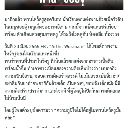
มาอีกแล้ว พานไหว้ครูสุดครีเอท นักเรียนตกแต่งพานด้วยเนื้อวัวดิบ
ในเมนูซอยจุ๊ เมนูเด็ดของภาคอีสาน งานนี้ชาวเน็ตแห่แชร์เพียบ
พร้อม คำเตือนหวงสุขภาพครู ให้ระวังโรคหูดับ ท้องเสีย ท้องร่วง
วันที่ 23 มิ.ย. 2565 FB : “Arthit Woranam” ได้โพสต์ภาพงาน
ไหว้ครูของโรงเรียนแห่งหนึ่งซึ่ง
พบว่าพานที่นำมาไหว้ครู ที่เห็นแล้วตกแต่งจากอาหารเนื้อดิบ
พร้อมน้ำจิ้ม ทำเอาชาวเน็ตแสดงความคิดเห็นบ้างว่า บงบอกถึง
ความเป็นอีสาน, ชอบความคิดสร้างสรรค์ ไม่เน้นสวย เน้นอิ่ม ฮ่าๆ
อย่าลืมกินยาถ่ายพยาธิกันด้วยเด้อ เป็นห่วงๆ, ชอบจัง เด็กสมัยนี้มี
ความคิดสร้างสรรค์มาก และโชคดี ที่ผู้ใหญ่ไม่ปิดกั้นความคิดและ
ไม่ห้ามนั่นนี่
โดยผู้โพสต์ระบุข้อความว่า “ความภูมิใจไม่ได้อยู่ในพานไหว้ครูมั้ย
หละ”