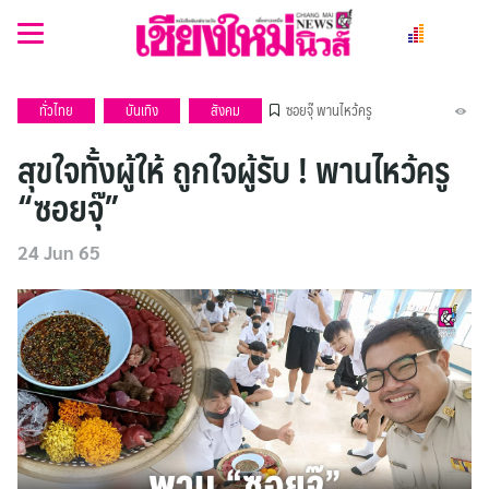
Skip
to
content
ทั่วไทย
บันเทิง
สังคม
ซอยจุ๊
พานไหว้ครู
สุขใจทั้งผู้ให้ ถูกใจผู้รับ ! พานไหว้ครู
“ซอยจุ๊”
24 Jun 65