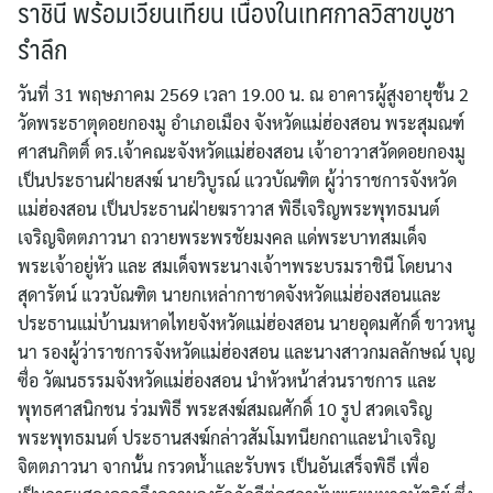
ราชินี พร้อมเวียนเทียน เนื่องในเทศกาลวิสาขบูชา
รำลึก
วันที่ 31 พฤษภาคม 2569 เวลา 19.00 น. ณ อาคารผู้สูงอายุชั้น 2
วัดพระธาตุดอยกองมู อำเภอเมือง จังหวัดแม่ฮ่องสอน พระสุมณฑ์
ศาสนกิตติ์ ดร.เจ้าคณะจังหวัดแม่ฮ่องสอน เจ้าอาวาสวัดดอยกองมู
เป็นประธานฝ่ายสงฆ์ นายวิบูรณ์ แววบัณฑิต ผู้ว่าราชการจังหวัด
แม่ฮ่องสอน เป็นประธานฝ่ายฆราวาส พิธีเจริญพระพุทธมนต์
เจริญจิตตภาวนา ถวายพระพรชัยมงคล แด่พระบาทสมเด็จ
พระเจ้าอยู่หัว และ สมเด็จพระนางเจ้าฯพระบรมราชินี โดยนาง
สุดารัตน์ แววบัณฑิต นายกเหล่ากาชาดจังหวัดแม่ฮ่องสอนและ
ประธานแม่บ้านมหาดไทยจังหวัดแม่ฮ่องสอน นายอุดมศักดิ์ ขาวหนู
นา รองผู้ว่าราชการจังหวัดแม่ฮ่องสอน และนางสาวกมลลักษณ์ บุญ
ซื่อ วัฒนธรรมจังหวัดแม่ฮ่องสอน นำหัวหน้าส่วนราชการ และ
พุทธศาสนิกชน ร่วมพิธี พระสงฆ์สมณศักดิ์ 10 รูป สวดเจริญ
พระพุทธมนต์ ประธานสงฆ์กล่าวสัมโมทนียกถาและนำเจริญ
จิตตภาวนา จากนั้น กรวดน้ำและรับพร เป็นอันเสร็จพิธี เพื่อ