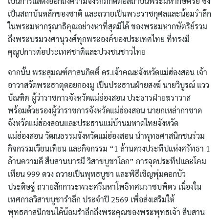
เป็นการแสดงออกถึงความจงรักภักดีต่อสถาบันพระมหากษัตริย์ ซึ่ง
เป็นสถาบันหลักของชาติ และถวายเป็นพระราชกุศลและน้อมรำลึก
ในพระมหากรุณาธิคุณอย่างหาที่สุดมิได้ ของพระมหากษัตริย์รวม
ถึงพระบรมวงศานุวงศ์ทุกพระองค์ของประเทศไทย ที่ทรงมี
คุณูปการต่อประเทศชาติและปวงชนชาวไทย
จากนั้น พระสุมณฑ์ศาสนกิตติ์ ดร.เจ้าคณะจังหวัดแม่ฮ่องสอน เจ้า
อาวาสวัดพระธาตุดอยกองมู เป็นประธานฝ่ายสงฆ์ นายวิบูรณ์ แวว
บัณฑิต ผู้ว่าราชการจังหวัดแม่ฮ่องสอน ประธารฝ่ายฆราวาส
พร้อมด้วยรองผู้ว่าราชการจังหวัดแม่ฮ่องสอน นายกเหล่ากาชาด
จังหวัดแม่ฮ่องสอนและประธานแม่บ้านมหาดไทยจังหวัด
แม่ฮ่องสอน วัฒนธรรมจังหวัดแม่ฮ่องสอน นำพุทธศาสนิกชนร่วม
กิจกรรมเวียนเทียน และกิจกรรม “1 ล้านดวงประทีปแห่งศรัทธา 1
ล้านความดี สืบสานบารมี วิสาขบูชาโลก” การจุดประทีปและโคม
เทียน 999 ดวง ถวายเป็นพุทธบูชา และพิธีเชิญพุ่มดอกบัว
ประดิษฐ์ ถวายสักการะพระศรีมหาโพธิทศมราชบพิตร เนื่องใน
เทศกาลวิสาขบูชารำลึก ประจำปี 2569 เพื่อส่งเสริมให้
พุทธศาสนิกชนได้น้อมรำลึกถึงพระคุณของพระพุทธเจ้า สืบสาน