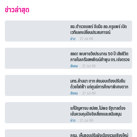
ข่าวล่าสุด
สอ.ตำรวจแพร่ จับมือ สอ.ครูแพร่ เปิด
เวทีแลกเปลี่ยนประสบการณ์
ข่าว
21 Jul 69
สลด! พบชายวัยประมาณ 50 ปี เสียชีวิต
ภายในเครือสหพัฒน์ลำพูน ตร.เร่งตรวจ
สอบหาสาเหตุ
สังคม
21 Jul 69
มทร.ล้านนา ตาก ส่งมอบเตียงปรับยืน
ด้วยไฟฟ้า แก่ศูนย์การศึกษาพิเศษตาก
สังคม
21 Jul 69
แก้ปัญหางบ สปสช.ไม่พอ รัฐบาลต้อง
เข้มควบคุมปัจจัยเสี่ยงและสนับสนุน
ปัจจัยส่งเสริมสุขภาพ
ข่าว
21 Jul 69
ครม. เห็นชอบปรับผังเมืองรวมเชียงใหม่