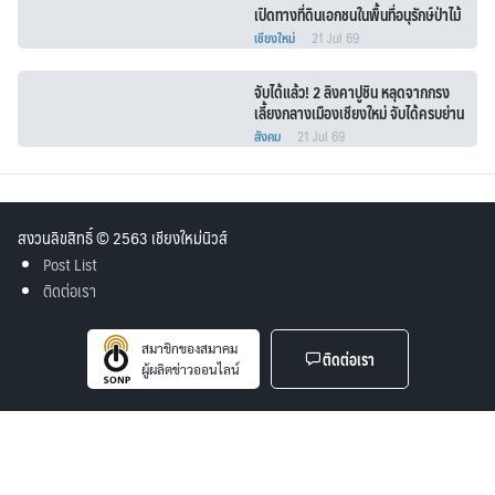
เปิดทางที่ดินเอกชนในพื้นที่อนุรักษ์ป่าไม้
บางส่วน 2 อำเภอ ใช้ประกอบพาณิชยกร
เชียงใหม่
21 Jul 69
รมได้
จับได้แล้ว! 2 ลิงคาปูชิน หลุดจากกรง
เลี้ยงกลางเมืองเชียงใหม่ จับได้ครบย่าน
อ.สารภี
สังคม
21 Jul 69
สงวนลิขสิทธิ์ © 2563 เชียงใหม่นิวส์
Post List
ติดต่อเรา
สมาชิกของสมาคม
ติดต่อเรา
ผู้ผลิตข่าวออนไลน์