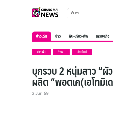
Skip
Search
to
for:
content
ข่าวเด่น
ข่าว
กิน-เที่ยว-พัก
เศรษฐกิจ
ข่าวเด่น
สังคม
เชียงใหม่
บุกรวบ 2 หนุ่มสาว “ผั
ผลิต “พอตเค(เอโทมิเด
2 Jun 69