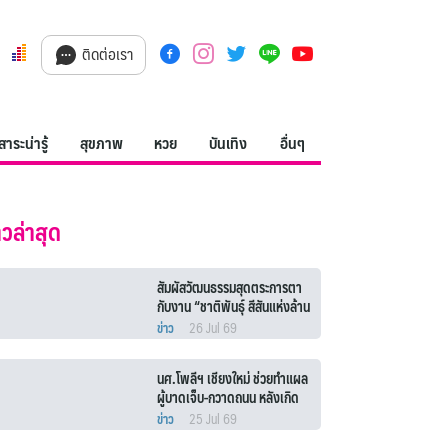
ติดต่อเรา
สาระน่ารู้
สุขภาพ
หวย
บันเทิง
อื่นๆ
าวล่าสุด
สัมผัสวัฒนธรรมสุดตระการตา
กับงาน “ชาติพันธุ์ สีสันแห่งล้าน
นา 2026”
ข่าว
26 Jul 69
นศ.โพลีฯ เชียงใหม่ ช่วยทำแผล
ผู้บาดเจ็บ-กวาดถนน หลังเกิด
เหตุรถชนยับริมถนนสมโภช 700
ข่าว
25 Jul 69
ปี