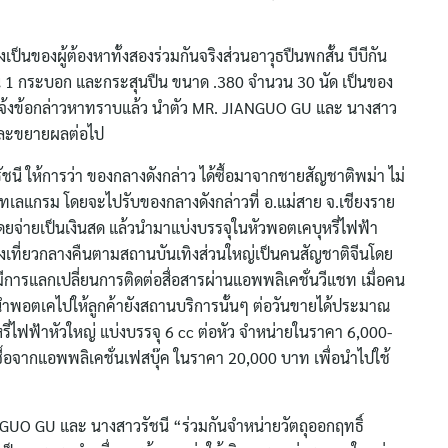
เป็นของผู้ต้องหาทั้งสองร่วมกันจริงส่วนอาวุธปืนพกสั้น บีบีกัน
 1 กระบอก และกระสุนปืน ขนาด .380 จำนวน 30 นัด เป็นของ
งได้แจ้งข้อกล่าวหาทราบแล้ว นำตัว MR. JIANGUO GU และ นางสาว
 และขยายผลต่อไป
ให้การว่า ของกลางดังกล่าว ได้ซื้อมาจากชายสัญชาติพม่า ไม่
เทเลแกรม โดยจะไปรับของกลางดังกล่าวที่ อ.แม่สาย จ.เชียงราย
จ่ายเป็นเงินสด แล้วนำมาแบ่งบรรจุในหัวพอตเคบุหรี่ไฟฟ้า
่องเที่ยวกลางคืนตามสถานบันเทิงส่วนใหญ่เป็นคนสัญชาติจีนโดย
มีการแลกเปลี่ยนการติดต่อสื่อสารผ่านแอพพลิเคชั่นวีแชท เมื่อคน
จะนำพอตเคไปให้ลูกค้ายังสถานบริการนั้นๆ ต่อวันขายได้ประมาณ
ี่ไฟฟ้าหัวใหญ่ แบ่งบรรจุ 6 cc ต่อหัว จำหน่ายในราคา 6,000-
ซื้อจากแอพพลิเคชั่นเฟสบุ๊ค ในราคา 20,000 บาท เพื่อนำไปใช้
IANGUO GU และ นางสาวรัชนี “ร่วมกันจำหน่ายวัตถุออกฤทธิ์