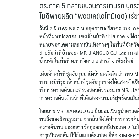
ตร.ภาค 5 ทลายขบวนการยานรก บุกรวบค
โมดิฟายผลิต “พอตเค(เอโทมิเดต) เร่ข
วันที่ 2 มิ.ย.69 พล.ต.ท.กฤตธาพล ยี่สาคร ผบช.ภ.5
หน้าที่ฝ่ายปกครอง และเจ้าหน้าที่ ปปส.ภาค 5 ได
หน่ายพอตเคตามสถานบันเทิงต่างๆ ในพื้นที่จังหวัดเช
สายลับว่าที่บ้านของ MR. JIANGUO GU และ นางส
บ้านพักในพื้นที่ ต.ท่าวังตาล อ.สารภี จ.เชียงใหม่
เมื่อเจ้าหน้าที่ชุดจับกุมมาถึงบ้านหลังดังกล่าวพบ
ท่าทางมีพิรุธ เจ้าหน้าที่ชุดจับกุมฯ จึงได้แสดง
ทำการตรวจค้นและตรวจสอบตัวของนาย MR. JIANGUO
การตรวจค้นเจ้าหน้าที่ได้แสดงความบริสุทธิ์จนเป
โดยนาย MR. JIANGUO GU ยินยอมเป็นผู้นำตรวจค้
พบสิ่งของผิดกฎหมาย จากนั้น จึงได้ทำการตรวจค
ตราจค้นพบ ของกลาง วัตถุออกฤทธิ์ประเภท 2 (เอโ
อาวุธปืนพกสั้น บีบีกันแบบดัดแปลง ยี่ห้อ KIMB