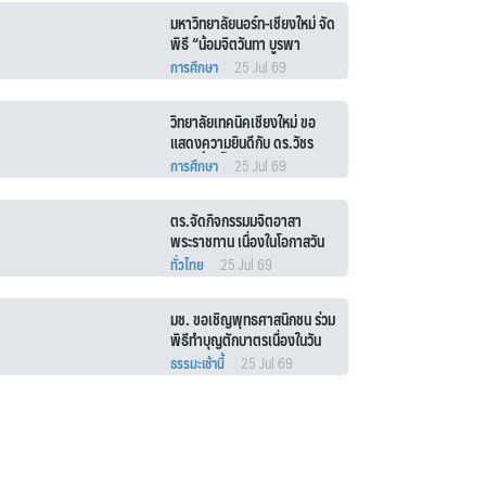
มหาวิทยาลัยนอร์ท-เชียงใหม่ จัด
พิธี “น้อมจิตวันทา บูรพา
คณาจารย์” ประจำปีการศึกษา
การศึกษา
25 Jul 69
2569
วิทยาลัยเทคนิคเชียงใหม่ ขอ
แสดงความยินดีกับ ดร.วัชร
พงศ์ ฝั้นติ๊บ และ นายอภินันท์ ปัน
การศึกษา
25 Jul 69
บัว
ตร.จัดกิจกรรมมจิตอาสา
พระราชทาน เนื่องในโอกาสวัน
เฉลิมพระชนมพรรษา 28
ทั่วไทย
25 Jul 69
กรกฎาคม 2569
มช. ขอเชิญพุทธศาสนิกชน ร่วม
พิธีทำบุญตักบาตรเนื่องในวัน
อาสาฬหบูชา และถวายเทียน
ธรรมะเช้านี้
25 Jul 69
พรรษา