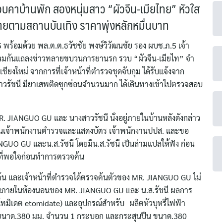
าบ้านพัก สองหนุ่มสาว “ผัวจีน-เมียไทย” หัวใส
ายตามสถานบันเทิง ราคาพุ่งหลักหมื่นบาท
 พร้อมด้วย พล.ต.ต.ธวัชชัย พงษ์วิวัฒนชัย รอง ผบช.ภ.5 เจ้า
้ร่วมกันแถลงข่าวทลายขบวนการยานรก รวบ “ผัวจีน-เมียไท” จำ
ียงใหม่ จากการที่เจ้าหน้าที่ตำรวจชุดจับกุม ได้รับแจ้งจาก
าวรัชนี มียาเสพติดซุกซ่อนจำนวนมาก ได้เดินทางเข้าไปตรวจสอบ
 MR. JIANGUO GU และ นางสาวรัชนี นั่งอยู่ภายในบ้านหลังดังกล่าว
ตัวเป็นเจ้าพนักงานตำรวจและแสดงบัตร เจ้าพนักงานปปส. และขอ
 GU และน.ส.รัชนี โดยมีน.ส.รัชนี เป็นล่ามแปลให้ฟัง ก่อน
็นที่พอใจก่อนทำการตรวจค้น
น และเจ้าหน้าที่ตำรวจได้ตรวจค้นตัวของ MR. JIANGUO GU ไม่
้นภายในห้องนอนของ MR. JIANGUO GU และ น.ส.รัชนี ผลการ
ทมิเดต etomidate) และอุปกรณ์สำหรับ ผลิตหัวบุหรี่ไฟฟ้า
ER ขนาด.380 มม. จำนวน 1 กระบอก และกระสุนปืน ขนาด.380