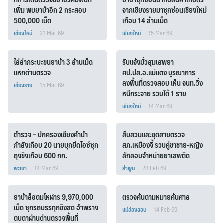
เพิ่ม พบยาบ้าอีก 2 กระสอบ
จากเชียงรายมาซุกซ่อนเชียงใหม่
500,000 เม็ด
เกือบ 14 ล้านเม็ด
เชียงใหม่
21 Mar 69
เชียงใหม่
15 Mar 69
ไล่ล่ากระบะขนยาบ้า 3 ล้านเม็ด
รับแจ้งมั่วสุมเสพยา
แหกด่านตรวจ
ศป.ปส.อ.แม่แตง บูรณาการ
Search
ลงพื้นที่ตรวจสอบ เห็น จนท.วิ่ง
เชียงราย
15 Mar 69
for:
หนีกระจาย รวบได้ 1 ราย
เชียงใหม่
14 Mar 69
ตำรวจ – ปกครองเชียงคำนำ
สืบสวนและชุดสายตรวจ
กำลังเกือบ 20 นายบุกยึดไอซ์ซุก
สภ.เหมืองจี้ รวบคู่ขาชาย-หญิง
ถุงขิงเกือบ 600 กก.
ลักลอบจำหน่ายยาเสพติด
พะเยา
14 Mar 69
ลำพูน
28 Feb 69
ยาบ้าล็อตมโหฬาร 9,970,000
ตรวจค้นตามหมายค้นศาล
เม็ด ซุกรถบรรทุกขิงสด อำพราง
แม่ฮ่องสอน
14 Feb 69
ตบตาผ่านด่านตรวจพื้นที่