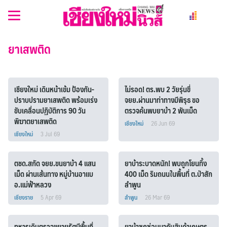
Skip
to
content
ยาเสพติด
เชียงใหม่ เดินหน้าเข้ม ป้องกัน-
ไม่รอด! ตร.พบ 2 วัยรุ่นขี่
ปราบปรามยาเสพติด พร้อมเร่ง
จยย.ผ่านมาท่าทางมีพิรุธ ขอ
ขับเคลื่อนปฏิบัติการ 90 วัน
ตรวจค้นพบยาบ้า 2 พันเม็ด
พิฆาตยาเสพติด
เชียงใหม่
26 Jun 69
เชียงใหม่
3 Jul 69
ตชด.สกัด จยย.ขนยาบ้า 4 แสน
ยาบ้าระบาดหนัก! พบถูกโยนทิ้ง
เม็ด ผ่านเส้นทาง หมู่บ้านอาแบ
400 เม็ด ริมถนนในพื้นที่ ต.ป่าสัก
อ.แม่ฟ้าหลวง
ลำพูน
เชียงราย
5 Apr 69
ลำพูน
26 Mar 69
ทหารเดินตรวจขยายรัศมีพื้นที่
ยาบ้าซุกซ่อนมากับสินค้าเกษตร