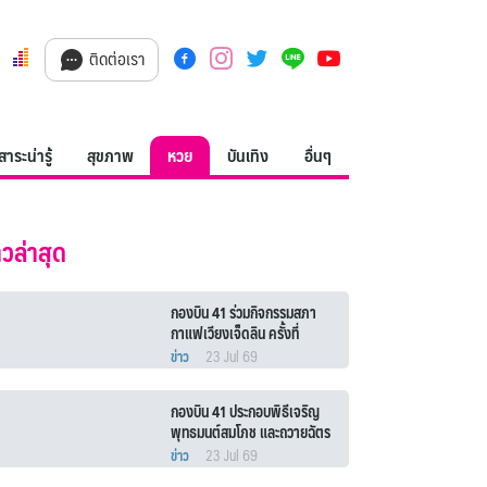
ติดต่อเรา
สาระน่ารู้
สุขภาพ
หวย
บันเทิง
อื่นๆ
าวล่าสุด
กองบิน 41 ร่วมกิจกรรมสภา
กาแฟเวียงเจ็ดลิน ครั้งที่
7/2569
ข่าว
23 Jul 69
กองบิน 41 ประกอบพิธีเจริญ
พุทธมนต์สมโภช และถวายฉัตร
พระอุปคุต
ข่าว
23 Jul 69