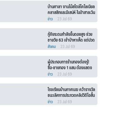
บ้านศาลา งานไม้สไตล์โคโลเนียล
คลาสสิกและมีเสน่ห์ ในป่าสาละวิน
ข่าว
23 Jul 69
กู้ภัยระดมกำลังขึ้นดอยสูง ช่วย
ชายวัย 63 เข้าป่าหาเห็ด แต่ปวด
ท้องรุนแรงลุกไม่ได้
สังคม
23 Jul 69
ผู้ประกอบการร้านทองต้องรู้!
ซื้อ-ขายทอง 1 แสน ต้องแสดง
ตน 2 ล้าน (เงินสด) ร้านต้อง
ข่าว
23 Jul 69
รายงาน ปปง.
โรงเรียนบ้านกาศเมฆ คว้ารางวัล
ชนะเลิศการประกวดคลิปวิดีโอสั้น
ความปลอดภัยสถานศึกษา
ข่าว
23 Jul 69