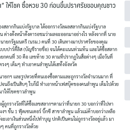
ิธา” ให้โชค ซื้อหวย 30 ก่อนขึ้นปราศรัยขอบคุณชาว
 กองสลากกินแบ่งรัฐบาล ได้ออกรางวัลผลสลากกินแบ่งรัฐบาล
น ต่างตั้งหน้าตั้งตารอชมว่าผลจะออกมาอย่างไร หลังจากที่ นาย
่าที่นายกรัฐมนตรี (นรม.) คนที่ 30 เดินทางมาปราศรัยของคุณ
บบปาร์ตี้ลิส (บัญชีรายชื่อ) จนได้คะแนนท่วมท้น และได้ซื้อสลาก
ยกคนที่ 30 คือ เลขท้าย 30 ตามที่ปรากฏในสื่อต่างๆ เมื่อวันที่
ตรงๆ เต็มๆ ทำเอาคนลำพูนได้เฮทั้งจังหวัด
ี่นายกฯ และรูปหวยที่ตนเองซื้อตามและถูกรางวัลจำนวนมาก ที่
ปจนถึงเป็นสิบๆ ใบก็มี ทำเอาหน้าเฟสบุ๊คของคนลำพูน เต็มไปด้วย
ี่มาให้โชคชาวลำพูน
Search
ู้ถูกรางวัลที่ได้ซื้อเลขสลากฯตามว่าที่นายก 30 บอกว่าที่ไปหา
for:
งฯ ชั้น 1 ฟุ้ดเซนเตอร์ บิ๊กซี สาขาลำพูน แล้วแม่ค้าบอกว่าเหลือ
ได้จะเอาเงินส่วนหนึ่งไปทำบุญ ปกติเป็นคนไม่ถูกรางวัลอยู่แล้ว มา
กๆ คนที่ถูกรางวัลด้วย