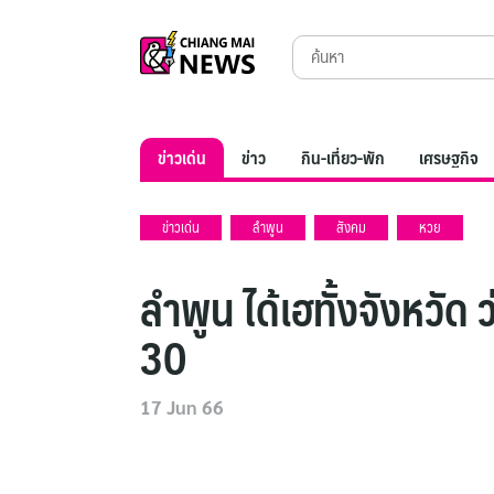
Skip
Search
to
for:
content
ข่าวเด่น
ข่าว
กิน-เที่ยว-พัก
เศรษฐกิจ
ข่าวเด่น
ลำพูน
สังคม
หวย
ลำพูน ได้เฮทั้งจังหวัด
30
17 Jun 66