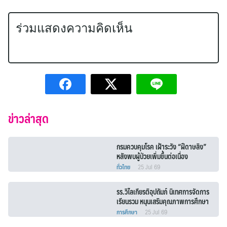
ร่วมแสดงความคิดเห็น
ข่าวล่าสุด
กรมควบคุมโรค เฝ้าระวัง “ฝีดาษลิง”
หลังพบผู้ป่วยเพิ่มขึ้นต่อเนื่อง
ทั่วไทย
25 Jul 69
รร.วิไลเกียรติอุปถัมภ์ นิเทศการจัดการ
เรียนรวม หนุนเสริมคุณภาพการศึกษา
เด็กพิการและเด็กด้อยโอกาส
การศึกษา
25 Jul 69