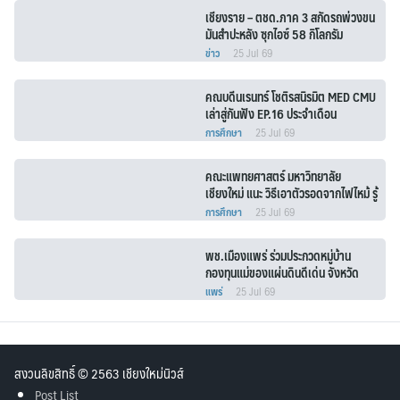
เชียงราย – ตชด.ภาค 3 สกัดรถพ่วงขน
มันสำปะหลัง ซุกไอซ์ 58 กิโลกรัม
ข่าว
25 Jul 69
คณบดีนเรนทร์ โชติรสนิรมิต MED CMU
เล่าสู่กันฟัง EP.16 ประจำเดือน
กรกฎาคม 2569
การศึกษา
25 Jul 69
คณะแพทยศาสตร์ มหาวิทยาลัย
เชียงใหม่ แนะ วิธีเอาตัวรอดจากไฟไหม้ รู้
ไว้ก่อนเกิดเหตุ
การศึกษา
25 Jul 69
พช.เมืองแพร่ ร่วมประกวดหมู่บ้าน
กองทุนแม่ของแผ่นดินดีเด่น จังหวัด
แพร่ ประจำปี 2569 รอบตัดสิน
แพร่
25 Jul 69
สงวนลิขสิทธิ์ © 2563 เชียงใหม่นิวส์
Post List