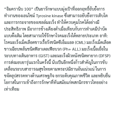
“อิมครานิบ 100” เป็นยารักษาแบบมุ่งเป้าที่ออกฤทธิ์ยับยั้งการ
ทำงานของเอนไซม์ Tyrosine kinase ซึ่งสามารถยับยั้งการเติบโต
และการกระจายของเซลล์มะเร็ง ทำให้ควบคุมโรคได้อย่างมี
ประสิทธิภาพ มีอาการข้างเคียงต่ำเมื่อเทียบกับการทำเคมีบำบัด
แบบดั้งเดิม โดยสามารถใช้รักษาโรคมะเร็งได้หลายประเภท อาทิ:
โรคมะเร็งเม็ดเลือดขาวเรื้อรังชนิดซีเอ็มแอล (CML) มะเร็งเม็ดเลือด
Search
ขาวเฉียบพลันชนิดฟิลาเดลเฟียบวก (Ph+ ALL) มะเร็งเนื้อเยื่อใน
for:
ระบบทางเดินอาหาร (GIST) และมะเร็งผิวหนังชนิดหายาก (DFSP)
การส่งมอบยารุ่นแรกในครั้งนี้ นับเป็นอีกหนึ่งก้าวสำคัญในการขับ
เคลื่อนระบบสาธารณสุขไทยตามพระปณิธานอันแน่วแน่ ในการ
ขจัดอุปสรรคทางด้านเศรษฐกิจ ยกระดับคุณภาพชีวิต และหยิบยื่น
โอกาสในการเข้าถึงการรักษาที่ทันสมัยแก่พสกนิกรชาวไทยอย่าง
เท่าเทียม