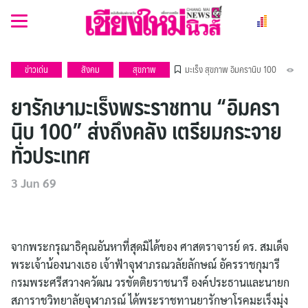
Skip
to
content
ข่าวเด่น
สังคม
สุขภาพ
มะเร็ง
สุขภาพ
อิมครานิบ 100
ยารักษามะเร็งพระราชทาน “อิมครา
นิบ 100” ส่งถึงคลัง เตรียมกระจาย
ทั่วประเทศ
3 Jun 69
จากพระกรุณาธิคุณอันหาที่สุดมิได้ของ ศาสตราจารย์ ดร. สมเด็จ
พระเจ้าน้องนางเธอ เจ้าฟ้าจุฬาภรณวลัยลักษณ์ อัครราชกุมารี
กรมพระศรีสวางควัฒน วรขัตติยราชนารี องค์ประธานและนายก
สภาราชวิทยาลัยจุฬาภรณ์ ได้พระราชทานยารักษาโรคมะเร็งมุ่ง