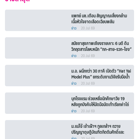
แพทย์ มช.เตือน สัญญาณเสึ่ยงกล้าม
เนื้อหัวใจขาดเลือดเฉียบพลัน
ข่าว
20 Jul 69
สมัชชาสุขภาพเชียงรายเคาะ 6 มติ ดัน
วิกฤตสารโลหะหนัก “กก–สาย–รวก–โขง”
เป็นวาระแห่งชาติ
ข่าว
20 Jul 69
ม.อ. ผนึกกว่า 30 ภาคี เปิดตัว “Hat Yai
Model Plus” ยกระดับงานวิจัยรับมือน้ำ
ท่วมหาดใหญ่
ข่าว
20 Jul 69
บุกโรงแรม ช่วยเหยื่อนักศึกษาวัย 19
หลังถูกบังคับให้มัดมือมัดเท้าเรียกค่าไถ่
ทิพย์จากผู้ปกครอง
ข่าว
20 Jul 69
ม.แม่โจ้ เข้าเฝ้าฯ ทูลเกล้าฯ ถวาย
ปริญญาดุษฎีบัณฑิตกิตติมศักดิ์และ
ผลิตภัณฑ์มงคล
ข่าว
20 Jul 69