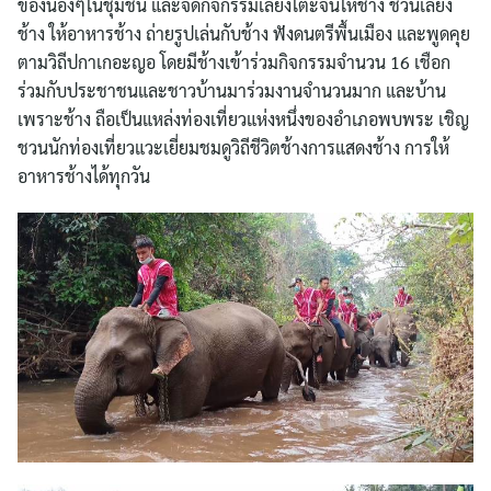
ของน้องๆในชุมชน และจัดกิจกรรมเลี้ยงโต๊ะจีนให้ช้าง ชวนเลี้ยง
ช้าง ให้อาหารช้าง ถ่ายรูปเล่นกับช้าง ฟังดนตรีพื้นเมือง และพูดคุย
ตามวิถีปกาเกอะญอ โดยมีช้างเข้าร่วมกิจกรรมจำนวน 16 เชือก
ร่วมกับประชาชนและชาวบ้านมาร่วมงานจำนวนมาก และบ้าน
เพราะช้าง ถือเป็นแหล่งท่องเที่ยวแห่งหนึ่งของอำเภอพบพระ เชิญ
ชวนนักท่องเที่ยวแวะเยี่ยมชมดูวิถีชีวิตช้างการแสดงช้าง การให้
อาหารช้างได้ทุกวัน