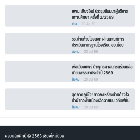
สพม.เชียงใหม่ ประชุมสัมมนาผู้บริหาร
สถานศึกษา ครั้งที่ 2/2569
ข่าว
20 Jul 69
รร.บ้านห้วยโรงนอก ผ่านเกณฑ์การ
ประเมินมาตรฐานโรงเรียน อย.น้อย
(PLUS) ระดับประเทศ
สังคม
20 Jul 69
พ่อเมืองแพร่ นำพุทธศาสนิกชนร่วมหล่อ
เทียนพรรษาประจำปี 2569
สังคม
20 Jul 69
สุดภาคภูมิใจ! สาวกะเหรี่ยงบ้านค้างใจ
นำผ้าทอพื้นเมืองเฉิดฉายบนเวทีแฟชั่น
หัวหิน
สังคม
20 Jul 69
สงวนลิขสิทธิ์ © 2563 เชียงใหม่นิวส์